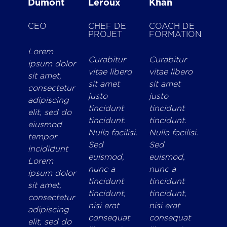
Dumont
Leroux
Khan
CEO
CHEF DE
COACH DE
PROJET
FORMATION
Lorem
Curabitur
Curabitur
ipsum dolor
vitae libero
vitae libero
sit amet,
sit amet
sit amet
consectetur
justo
justo
adipiscing
tincidunt
tincidunt
elit, sed do
tincidunt.
tincidunt.
eiusmod
Nulla facilisi.
Nulla facilisi.
tempor
Sed
Sed
incididunt
euismod,
euismod,
Lorem
nunc a
nunc a
ipsum dolor
tincidunt
tincidunt
sit amet,
tincidunt,
tincidunt,
consectetur
nisi erat
nisi erat
adipiscing
consequat
consequat
elit, sed do