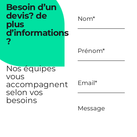
Besoin
d’un
devis?
de
plus
d’informations
?
Nos équipes
vous
accompagnent
selon vos
besoins
Message