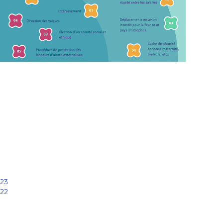
023
022