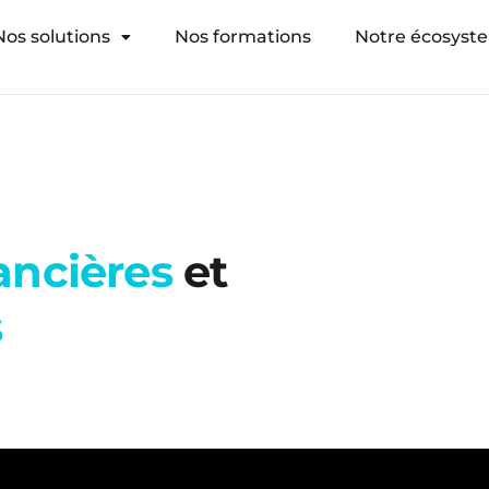
Nos solutions
Nos formations
Notre écosyst
ancières
et
s