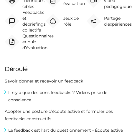
théoriques
vidéo
évaluation
ciblés
pédagogique
Feedbacks
et
Jeux de
Partage
débriefings
rôle
d’expériences
collectifs
Questionnaires
et quiz
d’évaluation
Déroulé
Savoir donner et recevoir un feedback
Il n’y a que des bons feedbacks ? Vidéos prise de
conscience
Adopter une posture d’écoute active et formuler des
feedbacks constructifs
Le feedback est l’art du questionnement - Écoute active