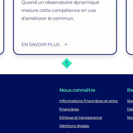
Quand un observatoire dynamique
mesure cette compétence en vue
d'améliorer le commun.
EN SAVOIR PLUS
1
Nous connaître
Re
Informations financières et extra
Sig
financières
Déc
Ethique et transparence
No
Mentions légales