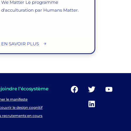
We Matter Le programme
d'acculturation par Humans Matter.
EN SAVOIR PLUS
joindre l’écosystème
ner le manifeste
ouvrir le design cognitif
s recrutements en cours