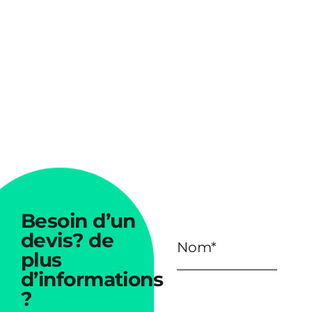
Besoin
d’un
devis?
de
plus
d’informations
?