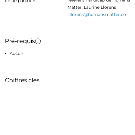
référent handicap de Humans
fin de parcours
Matter, Laurine Llorens
l.llorens@humansmatter.co
Pré-requis
Aucun
Chiffres clés