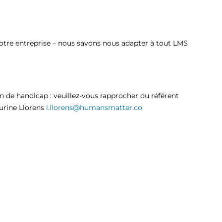
otre entreprise – nous savons nous adapter à tout LMS
n de handicap : veuillez-vous rapprocher du référent
rine Llorens
l.llorens@humansmatter.co