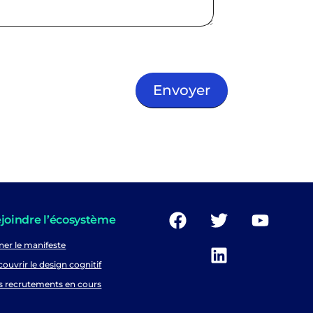
joindre l’écosystème
ner le manifeste
ouvrir le design cognitif
s recrutements en cours