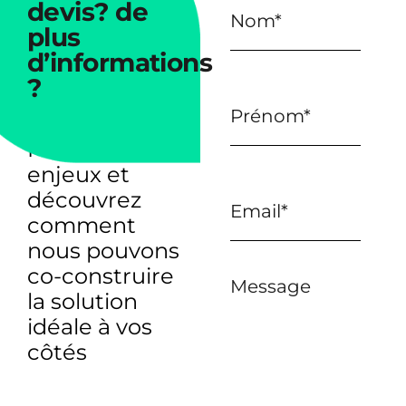
devis?
de
plus
d’informations
?
Parlons de vos
enjeux et
découvrez
comment
nous pouvons
co-construire
Message
la solution
idéale à vos
côtés