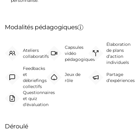
personnalisé.
Modalités pédagogiques
Élaboration
Capsules
Ateliers
de plans
vidéo
collaboratifs
d’action
pédagogiques
individuels
Feedbacks
et
Jeux de
Partage
débriefings
rôle
d’expériences
collectifs
Questionnaires
et quiz
d’évaluation
Déroulé