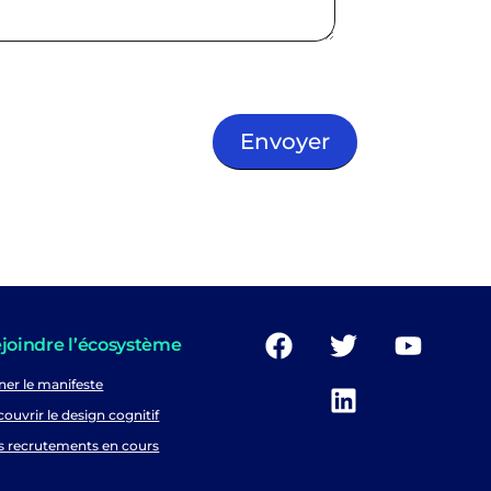
joindre l’écosystème
ner le manifeste
ouvrir le design cognitif
s recrutements en cours