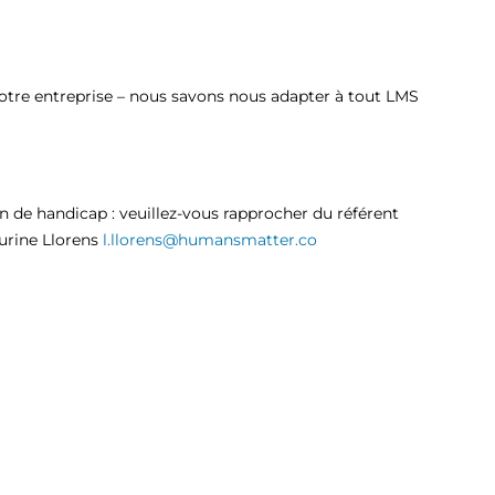
otre entreprise – nous savons nous adapter à tout LMS
n de handicap : veuillez-vous rapprocher du référent
rine Llorens
l.llorens@humansmatter.co