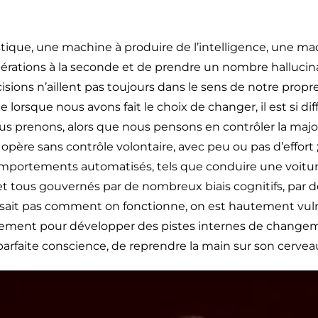
ique, une machine à produire de l’intelligence, une m
érations à la seconde et de prendre un nombre hallucina
décisions n’aillent pas toujours dans le sens de notre pro
sque nous avons fait le choix de changer, il est si diff
 prenons, alors que nous pensons en contrôler la majori
re sans contrôle volontaire, avec peu ou pas d’effort ; i
mportements automatisés, tels que conduire une voiture, 
ous gouvernés par de nombreux biais cognitifs, par des
 sait pas comment on fonctionne, on est hautement vulné
nement pour développer des pistes internes de changem
rfaite conscience, de reprendre la main sur son cervea