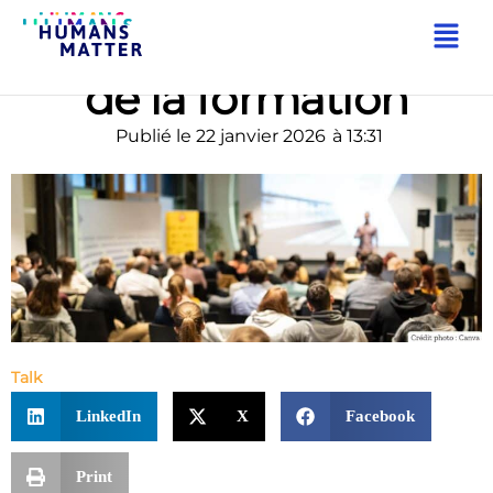
Les nudges au service
de la formation
Publié le
22 janvier 2026
à
13:31
Talk
LinkedIn
X
Facebook
Print