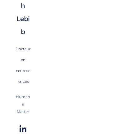
h
Lebi
b
Docteur
en
neurosc
iences
Human
s
Matter