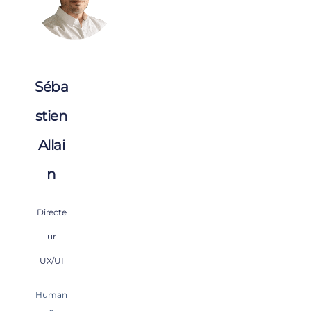
Séba
stien
Allai
n
Directe
ur
UX/UI
Human