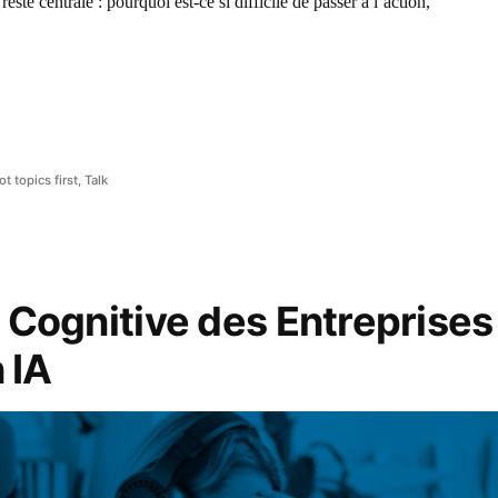
ste centrale : pourquoi est-ce si difficile de passer à l’action,
ot topics first
,
Talk
Cognitive des Entreprises 
 IA