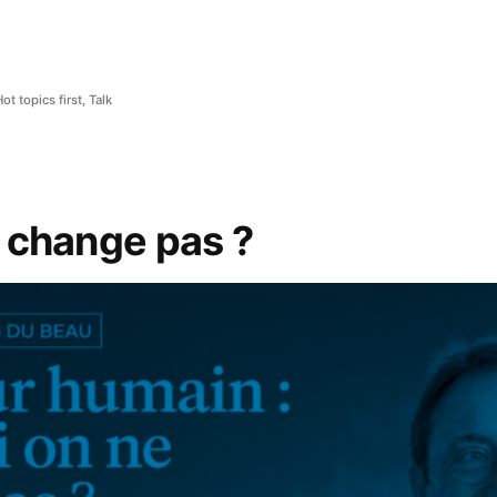
Hot topics first
,
Talk
 change pas ?