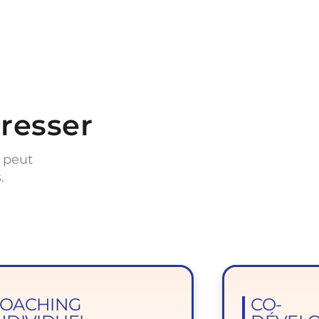
éresser
 peut
.
OACHING
CO-