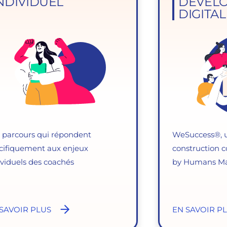
NDIVIDUEL
DÉVEL
DIGITAL
 parcours qui répondent
WeSuccess®, 
cifiquement aux enjeux
construction c
ividuels des coachés
by Humans Ma
SAVOIR PLUS
EN SAVOIR P